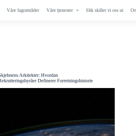
Våre fagområder
Våre tjenester
Slik skiller vi oss ut
Om
Skjebnens Arkitekter: Hvordan
Rekrutteringsbyråer Definerer Forretningshistorie