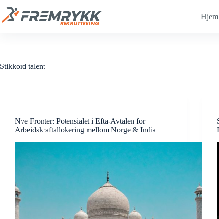
Hopp
til
Hjem
innholdet
Stikkord
talent
Nye Fronter: Potensialet i Efta-Avtalen for
Arbeidskraftallokering mellom Norge & India